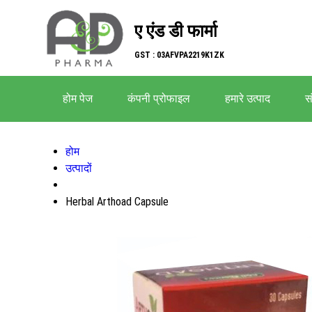
ए एंड डी फार्मा
GST : 03AFVPA2219K1ZK
होम पेज
कंपनी प्रोफाइल
हमारे उत्पाद
सं
होम
उत्पादों
Herbal Arthoad Capsule