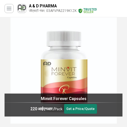
A & D PHARMA
TRUSTED
जीएसटी नंबर. 03AFVPA2219K1ZK
SELLER
Minvit Forever Capsules
220 आईएनआर
/
Pack
Get a Price/Quote