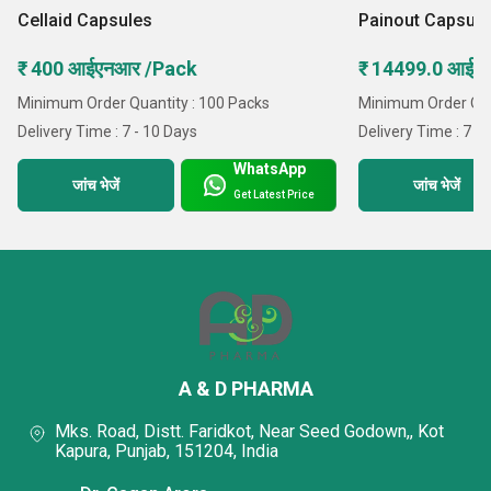
Cellaid Capsules
Painout Capsul
₹ 400 आईएनआर /Pack
₹ 14499.0 आईए
Minimum Order Quantity : 100 Packs
Minimum Order Qua
Delivery Time : 7 - 10 Days
Delivery Time : 7 -
WhatsApp
जांच भेजें
जांच भेजें
Get Latest Price
A & D PHARMA
Mks. Road, Distt. Faridkot, Near Seed Godown,, Kot
Kapura, Punjab, 151204, India