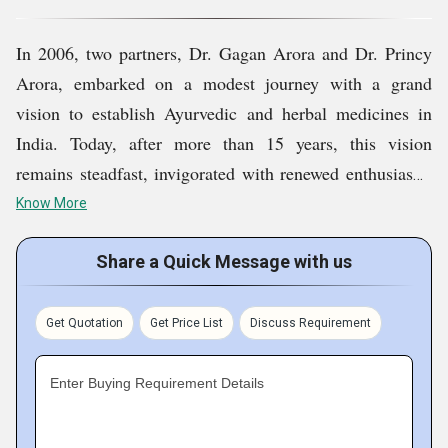
उपरोक्त सभी कारणों के अलावा, नीचे कुछ और कारण बताए गए हैं
In 2006, two partners, Dr. Gagan Arora and Dr. Princy
कि क्यों हमारे ग्राहक हमें अपने प्रतिस्पर्धियों की तुलना में चुनते हैं:
Arora, embarked on a modest journey with a grand
vision to establish Ayurvedic and herbal medicines in
समय पर डिलीवरी
India. Today, after more than 15 years, this vision
मजबूत लॉजिस्टिक्स और डिलीवरी टीम
remains steadfast, invigorated with renewed enthusiasm.
विशेषज्ञों की उत्साही टीम
At A & D Pharma, we are committed to fulfilling
Know More
customer needs through scientifically validated, well-
documented, evidence-based, and standardized
Share a Quick Message with us
formulations. We manufacture and supply items like
Kaya Shudhi Capsules, Rheumatin Syrup, Neem Karela
Get Quotation
Get Price List
Discuss Requirement
Jamun Juice, Haridyatone Syrup, Dermad Capsules, and
more. We also offer third-party manufacturing services.
Enter Buying Requirement Details
All our business operations are conducted out of Kot
Kapura, Punjab, India.